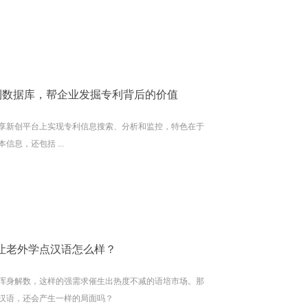
专利数据库，帮企业发掘专利背后的价值
享新创平台上实现专利信息搜索、分析和监控，特色在于
息，还包括 ...
让老外学点汉语怎么样？
浑身解数，这样的强需求催生出热度不减的语培市场。那
汉语，还会产生一样的局面吗？