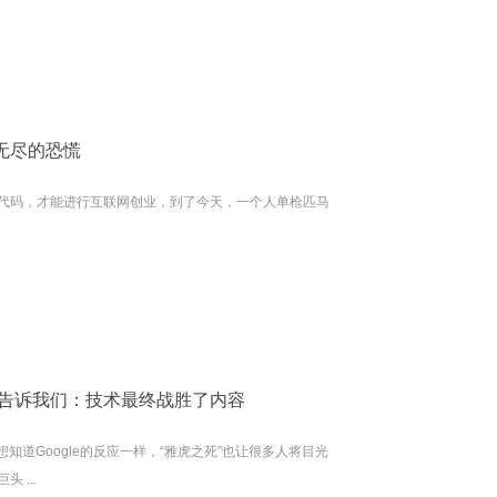
无尽的恐慌
代码，才能进行互联网创业，到了今天，一个人单枪匹马
结局告诉我们：技术最终战胜了内容
人想知道Google的反应一样，“雅虎之死”也让很多人将目光
 ...