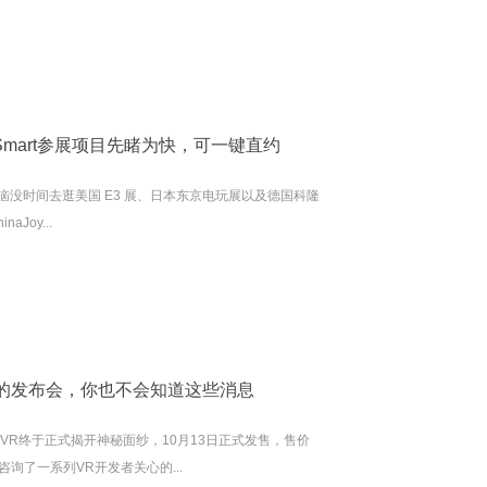
74家Smart参展项目先睹为快，可一键直约
没时间去逛美国 E3 展、日本东京电玩展以及德国科隆
Joy...
R的发布会，你也不会知道这些消息
 VR终于正式揭开神秘面纱，10月13日正式发售，售价
咨询了一系列VR开发者关心的...