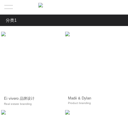
分类1
首页
全部
产品/案例
分类1
关于
分类2
新闻中心
关于我们
其他
服务范围
发展历程
联系
团队
Madii & Dylan
Ei vivero 品牌设计
Product branding
Real estate branding